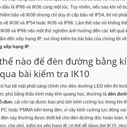
dấu là IP66 và IK06 cùng một lúc. Tuy nhiên, nếu sau khi vỏ b
hiệm bảo vệ IK08 nhưng chỉ duy trì cấp bảo vệ IP54, thì nó ph
o vệ IK08 và IP54 hoặc IK06 và IP66. Làm thế nào nó không t
 IK08 và IP66 nếu một thử nghiệm ảnh hưởng đến các kết quả 
tâm đến
xếp hạng IP
, vui lòng kiểm tra bài báo của chúng tôi v
g xếp hạng IP
.
thế nào để đèn đường bằng k
qua bài kiểm tra IK10
có hai bề mặt phát sáng chính cho
đèn đường LED
trên thị trư
c phủ bằng thấu kính máy tính quang học, thường là
đèn đườ
mô-đun
; cái còn lại được bao phủ bởi kính cường lực trong khi t
PC hoặc PMMA bên trong đèn, vì vậy kính cường lực đóng vai 
 đèn này thường được thiết kế cho đèn đường đúc hoàn toàn. 
ợc che phủ, kiểm tra xếp hạng IK có thể dễ dàng đạt IK10, như