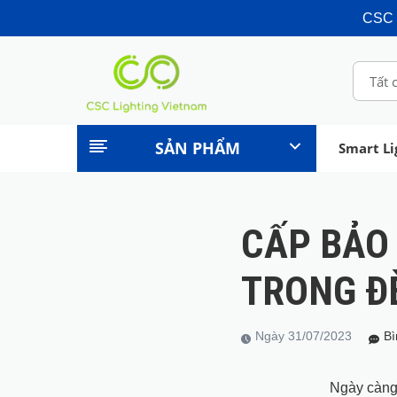
CSC 
Tất 
SẢN PHẨM
Smart Li
Chuyên Dụng
Dân Dụng
Chiếu Sáng Thông Minh
CẤP BẢO 
TRONG Đ
Ngày 31/07/2023
Bì
Ngày càng 