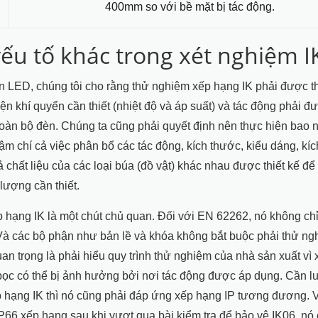
400mm so với bề mặt bị tác động.
yếu tố khác trong xét nghiệm I
n LED, chúng tôi cho rằng thử nghiệm xếp hạng IK phải được t
iện khí quyển cần thiết (nhiệt độ và áp suất) và tác động phải đ
oàn bộ đèn. Chúng ta cũng phải quyết định nên thực hiện bao n
ậm chí cả việc phân bổ các tác động, kích thước, kiểu dáng, kí
ả chất liệu của các loại búa (đồ vật) khác nhau được thiết kế để 
ượng cần thiết.
p hạng IK là một chút chủ quan. Đối với EN 62262, nó không chỉ đ
Và các bộ phận như bản lề và khóa không bắt buộc phải thử ng
uan trọng là phải hiểu quy trình thử nghiệm của nhà sản xuất vì
bọc có thể bị ảnh hưởng bởi nơi tác động được áp dụng. Cần l
 hạng IK thì nó cũng phải đáp ứng xếp hạng IP tương đương. V
 IP66 xếp hạng sau khi vượt qua bài kiểm tra để bảo vệ IK06, nó 