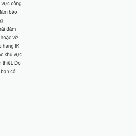
u vực công
 đảm bảo
ng
phải đảm
g hoặc vỡ
p hạng IK
ác khu vực
 thiết. Do
m bạn có