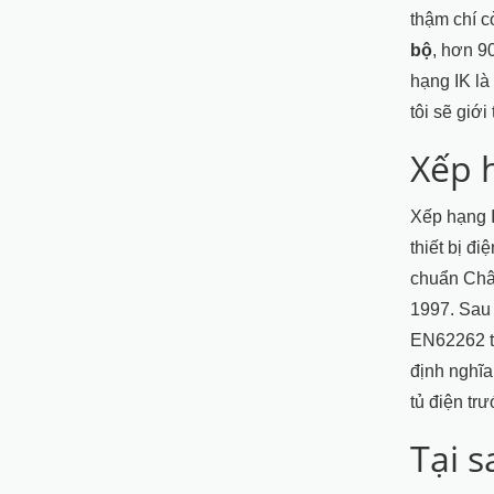
thậm chí 
bộ
, hơn 9
hạng IK là
tôi sẽ giới
Xếp h
Xếp hạng I
thiết bị đ
chuẩn Châ
1997. Sau 
EN62262 t
định nghĩa
tủ điện tr
Tại s