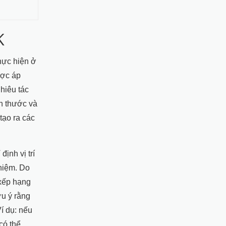
K
hực hiện ở
ược áp
hiêu tác
ch thước và
tạo ra các
ịnh vị trí
hiệm. Do
 xếp hạng
ưu ý rằng
í dụ: nếu
có thể