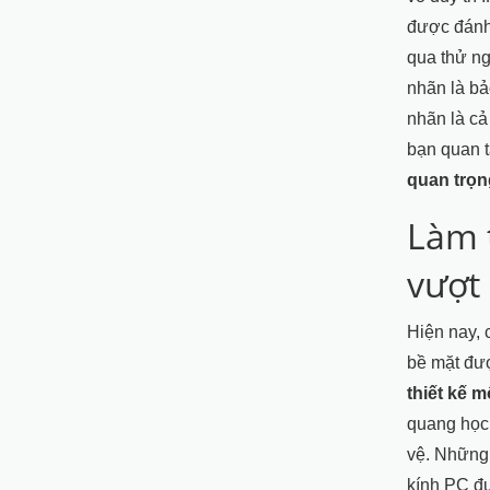
được đánh 
qua thử ng
nhãn là bả
nhãn là cả
bạn quan 
quan trọn
Làm 
vượt 
Hiện nay, 
bề mặt đượ
thiết kế 
quang học 
vệ. Những
kính PC đư