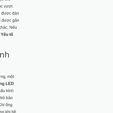
ọc vượt
ải được dán
hể được gắn
khác. Nếu
ề
Yếu tố
ính
ờng, một
ng LED
hấu kính
trò bảo
Khi ống
ng khi bề