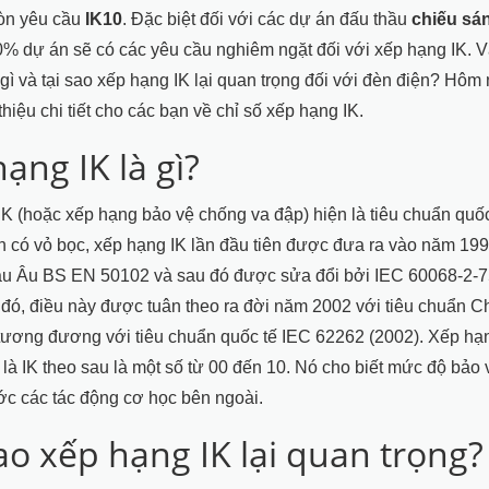
còn yêu cầu
IK10
. Đặc biệt đối với các dự án đấu thầu
chiếu sá
0% dự án sẽ có các yêu cầu nghiêm ngặt đối với xếp hạng IK. 
 gì và tại sao xếp hạng IK lại quan trọng đối với đèn điện? Hôm
 thiệu chi tiết cho các bạn về chỉ số xếp hạng IK.
ạng IK là gì?
K (hoặc xếp hạng bảo vệ chống va đập) hiện là tiêu chuẩn quốc
iện có vỏ bọc, xếp hạng IK lần đầu tiên được đưa ra vào năm 199
u Âu BS EN 50102 và sau đó được sửa đổi bởi IEC 60068-2-
đó, điều này được tuân theo ra đời năm 2002 với tiêu chuẩn 
ương đương với tiêu chuẩn quốc tế IEC 62262 (2002). Xếp hạ
 là IK theo sau là một số từ 00 đến 10. Nó cho biết mức độ bảo 
ước các tác động cơ học bên ngoài.
ao xếp hạng IK lại quan trọng?