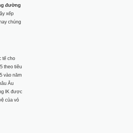
ng đường
Vậy xếp
 nay chúng
 tế cho
5 theo tiêu
75 vào năm
Châu Âu
ng IK được
vệ của vỏ