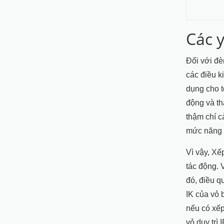
Các 
Đối với đè
các điều k
dụng cho t
động và th
thậm chí c
mức năng l
Vì vậy, Xế
tác động. 
đó, điều q
IK của vỏ 
nếu có xếp
vỏ duy trì