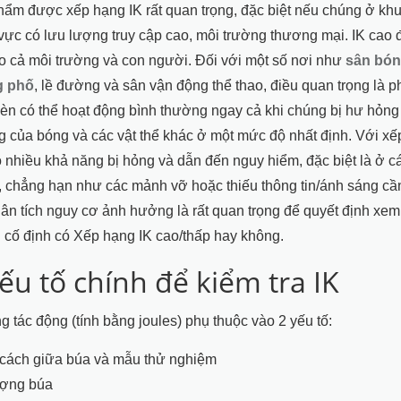
ẩm được xếp hạng IK rất quan trọng, đặc biệt nếu chúng ở kh
vực có lưu lượng truy cập cao, môi trường thương mại. IK cao
o cả môi trường và con người. Đối với một số nơi như
sân bó
 phố
, lề đường và sân vận động thể thao, điều quan trọng là 
èn có thể hoạt động bình thường ngay cả khi chúng bị hư hỏn
g của bóng và các vật thể khác ở một mức độ nhất định. Với xế
ó nhiều khả năng bị hỏng và dẫn đến nguy hiểm, đặc biệt là ở c
 chẳng hạn như các mảnh vỡ hoặc thiếu thông tin/ánh sáng cần
hân tích nguy cơ ảnh hưởng là rất quan trọng để quyết định xe
bị cố định có Xếp hạng IK cao/thấp hay không.
ếu tố chính để kiểm tra IK
 tác động (tính bằng joules) phụ thuộc vào 2 yếu tố:
cách giữa búa và mẫu thử nghiệm
ượng búa