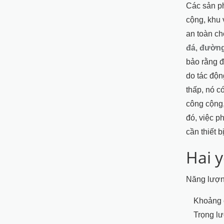
Các sản ph
cộng, khu 
an toàn ch
đá
,
đường
bảo rằng đ
do tác độn
thấp, nó c
công cộng,
đó, việc p
cần thiết 
Hai y
Năng lượng
Khoảng 
Trọng l