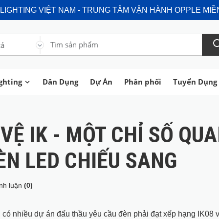
LIGHTING VIỆT NAM - TRUNG TÂM VẬN HÀNH OPPLE MIỀ
cả
ghting
Dân Dụng
Dự Án
Phân phối
Tuyển Dụng
VỆ IK - MỘT CHỈ SỐ QU
ÈN LED CHIẾU SANG
nh luận
(0)
có nhiều dự án đấu thầu yêu cầu đèn phải đạt xếp hạng IK08 