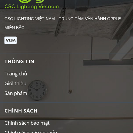
CHÍNH SÁCH
Chính sách bảo mật
Chính sách vận chuyển
Chính sách đổi trả
Quy định sử dụng
LIÊN HỆ VỚI CHÚNG TÔI
0971395665
cscinternational.co@gmail.com
Email:
Từ 8h00 - 17h00 hàng tuần
Mở cửa:
Địa chỉ: Số 40/2 Phố Nghĩa Đô, Cầu Giấy, Hà Nội