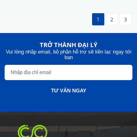
CSC LIGHTING VIỆT NAM - TRUNG TÂM VẬN HÀNH OPPLE
MIỀN BẮC
THÔNG TIN
Trang chủ
Giới thiệu
Sản phẩm