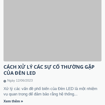
Ngày 12/06/2023
Xử lý các vấn đề phổ biến của Đèn LED là một nhiệm
vụ quan trọng để đảm bảo rằng hệ thống...
Xem thêm
1
2
3
TRỞ THÀNH ĐẠI LÝ
Vui lòng nhập email, bộ phận hỗ trợ sẽ liên lạc ngay tới
bạn
TƯ VẤN NGAY