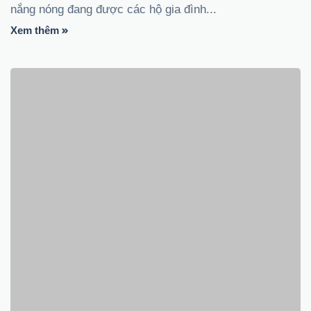
nắng nóng đang được các hộ gia đình...
Xem thêm
KHI NÀO THÌ NÊN THAY BÓNG ĐÈN
TRONG NHÀ?