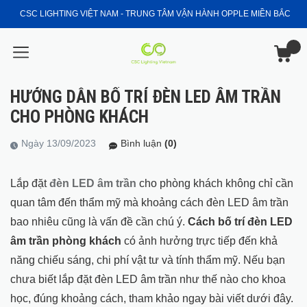
CSC LIGHTING VIỆT NAM - TRUNG TÂM VẬN HÀNH OPPLE MIỀN BẮC
HƯỚNG DẪN BỐ TRÍ ĐÈN LED ÂM TRẦN
CHO PHÒNG KHÁCH
Ngày 13/09/2023
Bình luận
(0)
Lắp đặt
đèn LED âm trần
cho phòng khách không chỉ cần
quan tâm đến thẩm mỹ mà khoảng cách đèn LED âm trần
bao nhiêu cũng là vấn đề cần chú ý.
Cách bố trí đèn LED
âm trần phòng khách
có ảnh hưởng trực tiếp đến khả
năng chiếu sáng, chi phí vật tư và tính thẩm mỹ. Nếu bạn
chưa biết lắp đặt đèn LED âm trần như thế nào cho khoa
học, đúng khoảng cách, tham khảo ngay bài viết dưới đây.