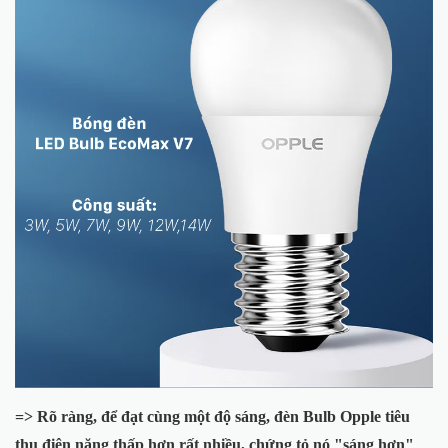
=> Rõ ràng, để đạt cùng một độ sáng, đèn Bulb Opple tiêu
thụ điện năng thấp hơn rất nhiều, chứng tỏ nó "sáng hơn"