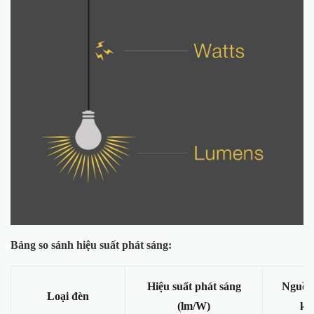
Bảng so sánh hiệu suất phát sáng:
Hiệu suất phát sáng
Nguồn
Loại đèn
(lm/W)
kh