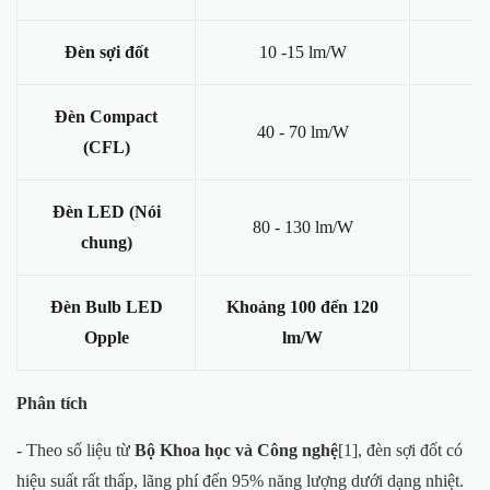
Đèn sợi đốt
10 -15 lm/W
(1
Đèn Compact
40 - 70 lm/W
(1
(CFL)
Đèn LED (Nói
80 - 130 lm/W
(2
chung)
Đèn Bulb LED
Khoảng 100 đến 120
(
Opple
lm/W
Phân tích
- Theo số liệu từ
Bộ Khoa học và Công nghệ
[1], đèn sợi đốt có
hiệu suất rất thấp, lãng phí đến 95% năng lượng dưới dạng nhiệt.