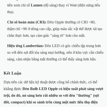
tiên xem chỉ số
Lumen
(độ sáng) thay vì Watt (điện năng tiêu
thụ).
Chỉ số hoàn màu (CRI):
Đèn Opple thường có CRI >80,
thậm chí >90 ở dòng cao cấp, giúp màu sắc vật thể được tái tạo
chân thực hơn, tạo cảm giác "sáng rõ" hơn cho mắt.
Hiệu ứng Lambertian:
Đèn LED có góc chiếu tập trung hơn
so với đèn sợi đốt tỏa sáng mọi hướng, nên ở khu vực cần chiếu
sáng, cảm nhận bằng mắt thường có thể thấy sáng hơn hẳn.
Kết Luận
Dựa trên các dữ liệu kỹ thuật được công bố chính thức, có thể
khẳng định:
Đèn Bulb LED Opple có hiệu suất phát sáng vượt
trội, do đó, nó sáng hơn rất nhiều so với đèn "thường" (sợi
đốt, compact) khi so sánh trên cùng một mức tiêu thụ điện