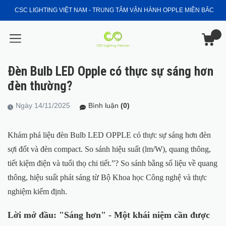
CSC LIGHTING VIỆT NAM - TRUNG TÂM VẬN HÀNH OPPLE MIỀN BẮC
Đèn Bulb LED Opple có thực sự sáng hơn
đèn thường?
Ngày 14/11/2025
Bình luận
(0)
Khám phá liệu đèn Bulb LED OPPLE có thực sự sáng hơn đèn
sợi đốt và đèn compact. So sánh hiệu suất (lm/W), quang thông,
tiết kiệm điện và tuổi thọ chi tiết.”? So sánh bằng số liệu về quang
thông, hiệu suất phát sáng từ Bộ Khoa học Công nghệ và thực
nghiệm kiểm định.
Lời mở đầu: "Sáng hơn" - Một khái niệm cần được