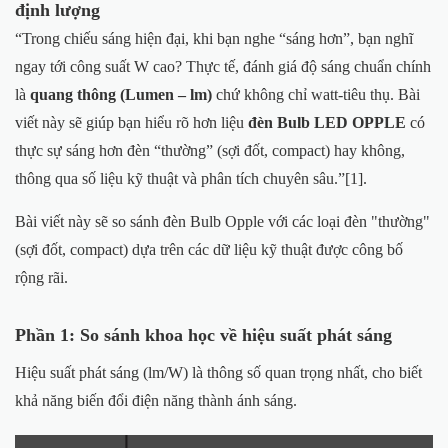
định lượng
“Trong chiếu sáng hiện đại, khi bạn nghe “sáng hơn”, bạn nghĩ
ngay tới công suất W cao? Thực tế, đánh giá độ sáng chuẩn chính
là
quang thông (Lumen – lm)
chứ không chỉ watt-tiêu thụ. Bài
viết này sẽ giúp bạn hiểu rõ hơn liệu
đèn Bulb LED OPPLE
có
thực sự sáng hơn đèn “thường” (sợi đốt, compact) hay không,
thông qua số liệu kỹ thuật và phân tích chuyên sâu.”[1].
Bài viết này sẽ so sánh đèn Bulb Opple với các loại đèn "thường"
(sợi đốt, compact) dựa trên các dữ liệu kỹ thuật được công bố
rộng rãi.
Phần 1: So sánh khoa học về hiệu suất phát sáng
Hiệu suất phát sáng (lm/W) là thông số quan trọng nhất, cho biết
khả năng biến đổi điện năng thành ánh sáng.