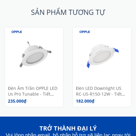
SẢN PHẨM TƯƠNG TỰ
Đèn Âm Trần OPPLE LED
Đèn LED Downlight US
Us Pro Tunable - Tiết
RC-US-R150-12W - Tiết
Kiệm Năng Lượng - Bảo
Kiệm Năng Lượng - Hiệu
235.000₫
182.000₫
Vệ Mắt - Hiệu Suất Cao -
Suất Cao - Chống Nhấp
Chính Hãng
Nháy - Chính Hãng
TRỞ THÀNH ĐẠI LÝ
Vui lòng nhập email, bộ phận hỗ trợ sẽ liên lạc ngay tới