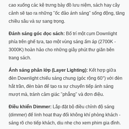
cao xuống các kệ trưng bày đồ lưu niệm, sách hay cây
cảnh sẽ tạo ra những "ốc đảo ánh sáng" sống động, tăng
chiều sâu và sự sang trọng.
Đánh sáng góc đọc sách:
Bố trí một cụm Downlight
phía trên ghế tựa, tạo một vùng sáng ấm áp (2700K -
3000K) hoàn hảo cho những giây phút thư giãn bên
trang sách.
Ánh sáng phân lớp (Layer Lighting):
Kết hợp giữa
đèn Downlight chiếu sáng chung (góc rộng 60°) với đèn
hắt trần, đèn bàn để tạo ra sự chuyển tiếp ánh sáng
mượt mà, tránh cảm giác "phẳng" và đơn điệu.
Điều khiển Dimmer:
Lắp đặt bộ điều chỉnh độ sáng
(dimmer) để linh hoạt thay đổi không khí phòng khách -
sáng rõ cho tiếp khách, dịu nhẹ cho xem phim gia đình.