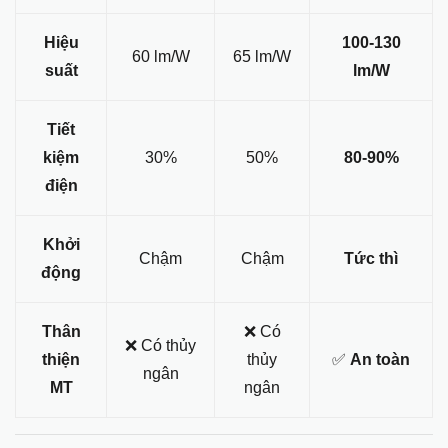
Hiệu
100-130
60 lm/W
65 lm/W
suất
lm/W
Tiết
kiệm
30%
50%
80-90%
điện
Khởi
Chậm
Chậm
Tức thì
động
Thân
❌ Có
❌ Có thủy
thiện
thủy
✅
An toàn
ngân
MT
ngân