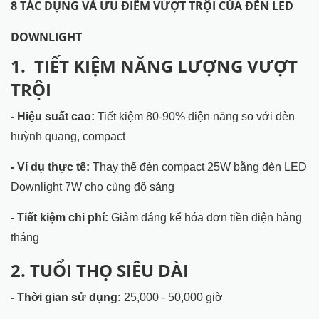
8 TÁC DỤNG VÀ ƯU ĐIỂM VƯỢT TRỘI CỦA ĐÈN LED
DOWNLIGHT
1. TIẾT KIỆM NĂNG LƯỢNG VƯỢT
TRỘI
- Hiệu suất cao:
Tiết kiệm 80-90% điện năng so với đèn
huỳnh quang, compact
- Ví dụ thực tế:
Thay thế đèn compact 25W bằng đèn LED
Downlight 7W cho cùng độ sáng
- Tiết kiệm chi phí:
Giảm đáng kể hóa đơn tiền điện hàng
tháng
2. TUỔI THỌ SIÊU DÀI
- Thời gian sử dụng:
25,000 - 50,000 giờ