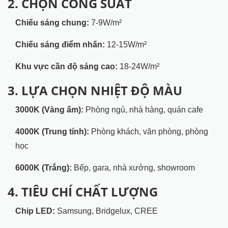
2. CHỌN CÔNG SUẤT
Chiếu sáng chung:
7-9W/m²
Chiếu sáng điểm nhấn:
12-15W/m²
Khu vực cần độ sáng cao:
18-24W/m²
3. LỰA CHỌN NHIỆT ĐỘ MÀU
3000K (Vàng ấm):
Phòng ngủ, nhà hàng, quán cafe
4000K (Trung tính):
Phòng khách, văn phòng, phòng
học
6000K (Trắng):
Bếp, gara, nhà xưởng, showroom
4. TIÊU CHÍ CHẤT LƯỢNG
Chip LED:
Samsung, Bridgelux, CREE