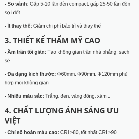
- So sánh:
Gấp 5-10 lần đèn compact, gấp 25-50 lần đèn
sợi đốt
- Ít thay thế:
Giảm chi phí bảo trì và thay thế
3. THIẾT KẾ THẨM MỸ CAO
- Âm trần tối giản:
Tạo không gian trần nhà phẳng, sạch
sẽ
- Đa dạng kích thước:
Φ60mm, Φ90mm, Φ120mm phù
hợp mọi không gian
- Nhiều màu sắc:
Trắng, đen, vàng đồng, xám...
4. CHẤT LƯỢNG ÁNH SÁNG ƯU
VIỆT
- Chỉ số hoàn màu cao:
CRI >80, tốt nhất CRI >90