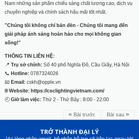
Nam những sản phẩm chiếu sáng chất lượng cao, dịch vụ
chuyên nghiệp và chính sách hậu mãi tốt nhất.
"Chúng tôi không chỉ bán đèn - Chúng tôi mang đến
giải pháp ánh sáng hoàn hảo cho mọi không gian
sống!"
THÔNG TIN LIÊN HỆ:
📍
Trụ sở chính:
Số 40 phố Nghĩa Đô, Cầu Giấy, Hà Nội
📞
Hotline:
0787324026
📧
Email:
cskh@opple.vn
🌐
Website: https://csclightingvietnam.com/
🕘
Giờ làm việc:
Thứ 2 - Thứ Bảy : 8:00 - 22:00
Bài trước
Bài sau
TRỞ THÀNH ĐẠI LÝ
Vui lòng nhập email, bộ phận hỗ trợ sẽ liên lạc ngay tới