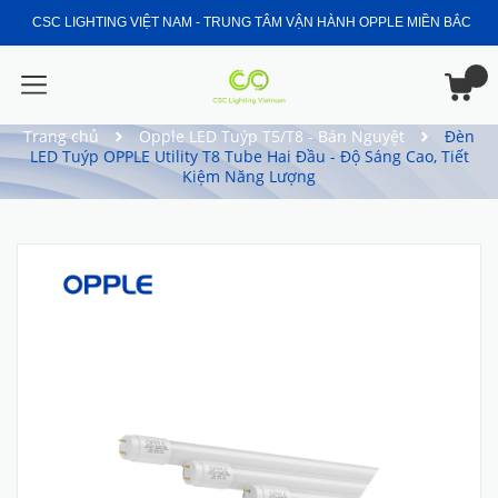
CSC LIGHTING VIỆT NAM - TRUNG TÂM VẬN HÀNH OPPLE MIỀN BẮC
Trang chủ
Opple LED Tuýp T5/T8 - Bán Nguyệt
Đèn
LED Tuýp OPPLE Utility T8 Tube Hai Đầu - Độ Sáng Cao, Tiết
Kiệm Năng Lượng