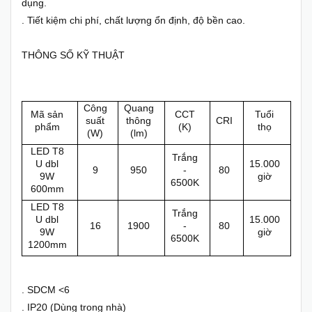
dụng.
. Tiết kiệm chi phí, chất lượng ổn định, độ bền cao.
THÔNG SỐ KỸ THUẬT
Công
Quang
Mã sản
CCT
Tuổi
suất
thông
CRI
phẩm
(K)
thọ
(W)
(lm)
LED T8
Trắng
U dbl
15.000
9
950
-
80
9W
giờ
6500K
600mm
LED T8
Trắng
U dbl
15.000
16
1900
-
80
9W
giờ
6500K
1200mm
. SDCM <6
. IP20 (Dùng trong nhà)