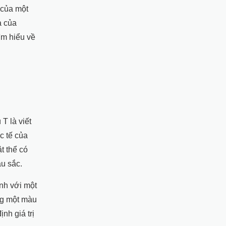
 của một
a của
ìm hiểu về
 T là viết
c tế của
t thể có
àu sắc.
nh với một
ng một màu
nh giá trị