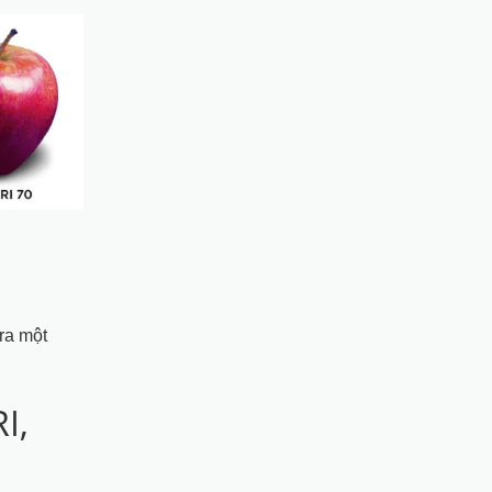
ra một
I,