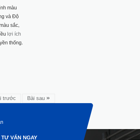
hỉnh màu
áng và Độ
màu sắc,
iều
lợi ích
uyền thống.
i trước
Bài sau
ạn
TƯ VẤN NGAY