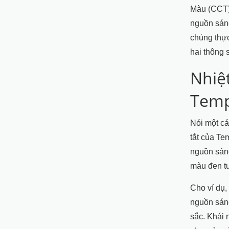
Màu (CCT)
nguồn sáng
chúng thực
hai thông 
Nhiệ
Temp
Nói một c
tắt của Te
nguồn sáng
màu đen tu
Cho ví dụ,
nguồn sáng
sắc. Khái 