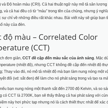
 và Độ hoàn màu (CRI). Cả hai thuật ngữ này mô tả sản lượng
, và cả hai đều có từ “màu” trong tên của chúng, nhưng ý nghĩ
 sự chỉ về những điều rất khác nhau. Bài viết này sẽ giúp bạn t
số này của đèn.
t độ màu – Correlated Color
erature (CCT)
ách đơn giản,
CCT đề cập đến màu sắc của ánh sáng
. Mặc dù
mperature (nhiệt độ), nhưng CCT không đề cập đến nhiệt độ thự
; Thay vào đó, nó mô tả nhiệt độ mà bạn làm nung nóng một vậ
yệt đối (vd: sắt đen) để làm cho nó phát sáng trong và tạo ra m
 nếu bạn nung nóng một thanh sắt đến 2700 độ Kelvin, và so sá
 có CCT là 2700K, bạn sẽ thấy thằng cả hai phát sáng với cù
niệm này hơi phức tạp nhưng nó là cách thiết thực nhất để xác đị