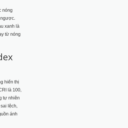
c nóng
i ngược.
àu xanh là
ạy từ nóng
dex
 hiển thị
CRI là 100,
g tự nhiên
sai lệch,
nguồn ánh