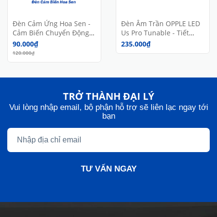
Đèn Cảm Ứng Hoa Sen -
Đèn Âm Trần OPPLE LED
Cảm Biến Chuyển Động
Us Pro Tunable - Tiết
Thông Minh - Chính
Kiệm Năng Lượng - Bảo
90.000₫
235.000₫
Hãng
Vệ Mắt - Hiệu Suất Cao -
120.000₫
Chính Hãng
TRỞ THÀNH ĐẠI LÝ
Vui lòng nhập email, bộ phận hỗ trợ sẽ liên lạc ngay tới
bạn
TƯ VẤN NGAY