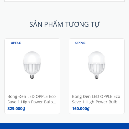
SẢN PHẨM TƯƠNG TỰ
Bóng Đèn LED OPPLE Eco
Bóng Đèn LED OPPLE Eco
Save 1 High Power Bulb -
Save 1 High Power Bulb -
Tiết Kiệm Năng Lượng -
Tiết Kiệm Năng Lượng -
329.000₫
160.000₫
Hiệu Suất Cao - Ánh Sáng
Hiệu Suất Cao - Ánh Sáng
Trắng - 50W - Chính
Trắng - 30W - Chính
Hãng
Hãng