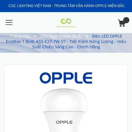
CSC LIGHTING VIỆT NAM - TRUNG TÂM VẬN HÀNH OPPLE MIỀN BẮC
Trang chủ
LED High Power Bulb
Đèn LED OPPLE
EcoMax 1 Bulb A55-E27-7W-V7 - Tiết Kiệm Năng Lượng - Hiệu
Suất Chiếu Sáng Cao - Chính Hãng