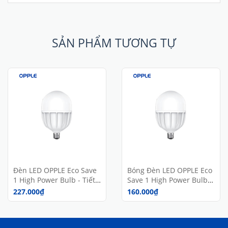
SẢN PHẨM TƯƠNG TỰ
Đèn LED OPPLE Eco Save
Bóng Đèn LED OPPLE Eco
1 High Power Bulb - Tiết
Save 1 High Power Bulb -
Kiệm Năng Lượng - Hiệu
Tiết Kiệm Năng Lượng -
227.000₫
160.000₫
Suất Cao - Ánh Sáng
Hiệu Suất Cao - Ánh Sáng
Trắng - 40W - Chính
Trắng - 30W - Chính
Hãng
Hãng