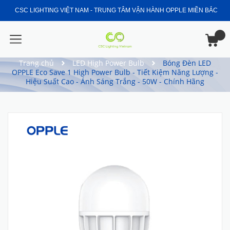
CSC LIGHTING VIỆT NAM - TRUNG TÂM VẬN HÀNH OPPLE MIỀN BẮC
Trang chủ
LED High Power Bulb
Bóng Đèn LED
OPPLE Eco Save 1 High Power Bulb - Tiết Kiệm Năng Lượng -
Hiệu Suất Cao - Ánh Sáng Trắng - 50W - Chính Hãng